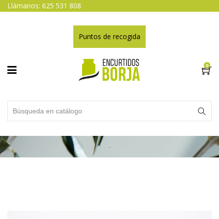
Llámanos: 625 531 808
Puntos de recogida
0