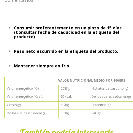
Comentarios
Consumir preferentemente en un plazo de 15 días
(Consultar fecha de caducidad en la etiqueta del
producto).
Peso neto escurrido en la etiqueta del producto.
Mantener siempre en frio.
VALOR NUTRICIONAL MEDIO POR 100GRS
Valor energético (KJ):
208Kj.
Hidratos de carbono (g)
Valor energético (Kcal):
50Kcal.
De los cuales azúcares (g):
Grasas (g):
3.70g.
Proteínas (g):
De las cuales saturadas (g):
0.60g.
Sal (g):
Sea El Primero En Escribir Una Reseña
También podría interesarle