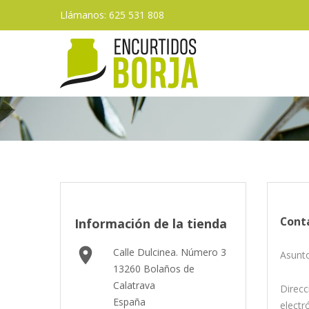
Llámanos: 625 531 808
Cont
Información de la tienda

Calle Dulcinea. Número 3
Asunt
13260 Bolaños de
Calatrava
Direcc
España
electr