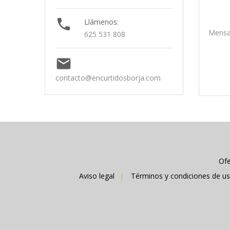

Llámenos:
Mensa
625 531 808

contacto@encurtidosborja.com
Ofe
Aviso legal
Términos y condiciones de u